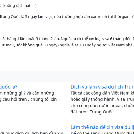
 không rách nát ….)
 Trung Quốc là 5 ngày làm việc, nếu trường hợp cần xác minh thì thời gian có
ạn 3 tháng 1 lần hoặc 3 tháng 2 lần. Ngoài ra có thể xin loại visa 6 tháng đế
i Trung Quốc không quá 30 ngày (nghĩa là sau 30 ngày người Việt Nam phải 
quốc là?
Dịch vụ làm visa du lịch Tr
àm những gì ? và cần những
Tất cả các công dân Việt Nam k
g câu hỏi trên , chúng tôi xin
hoặc giấy thông hành. Visa Tr
cho công dân nước ngoài, chứn
đất nước Trung Quốc.
Làm thế nào để xin visa du 
ới mục đích du lịch bạn cần xin
Để có thể sang Trung Quốc du l