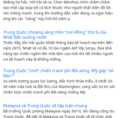
Miệng há hốc, mồ hôi vã ra, Chen Weizhou nhìn chằm chằm
vào một cặp búp bê có kích thước như người thật diện đồ lót
ren mỏng manh, trong khi hướng dẫn viên đang ca ngợi hiệu
ứng khi các "nàng" này trút bỏ xiêm y.
Trung Quốc choáng váng nhìn “con Rồng” thứ 6 của
Nhật Bản xuống nước
Trước đây, khi Hải quân Nhật thông báo kế hoạch dự kiến đến
năm 2015, Nhật sẽ có đủ 10 tàu ngầm AIP lớp Soryu, đưa khả
năng tác chiến ngầm lên một tầm cao mới thì rất nhiều người
coi kế hoạch này là không tưởng.
Trung Quốc “chơi” chiến tranh phi đối xứng, Mỹ gặp “vố
đau“?
So sánh tương quan lực lượng, Bắc Kinh thừa hiểu, ít nhất 20-
30 năm nữa mới là đối thủ của Washington, song vẫn tự tin với
chiến lược chiến tranh phi đối xứng chống Mỹ.
Malaysia và Trung Quốc sẽ tập trận chung
Bộ trưởng Quốc phòng Malaysia ngày 30/10, khi đang công du
Trung Quốc, đã tiết lộ Malaysia và Trung Quốc sẽ tổ chức một