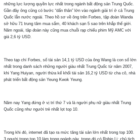
những lực lượng quyền lực nhất trong ngành bất động sản Trung Quốc.
Gần đây ông cũng có bước “dấn thân” lớn vào ngành giải trí ở cả Trung
Quốc lẫn nước ngoài. Theo hồ sơ về ông trên Forbes, tập đoàn Wanda
sở hữu 71 trung tâm mua sắm, 40 khách sạn 5 sao trên khắp thế giới.
Năm ngoái, tập đoàn này cũng mua chuỗi rạp chiếu phim Mỹ AMC với
giá 2,6 tỷ USD.
Theo tạp chí Forbes, số tài sản 14,1 tỷ USD của ông Wang là con số lớn
nhất trong danh sách những người giàu nhất Trung Quốc từ năm 2007,
khi Yang Huiyan, người thừa kế khối tài sản 16,2 tỷ USD từ cha cô, nhà
phát triển bất động sản Yeung Kwok Yeung.
Năm nay Yang đứng ở vị trí thứ 7 và là người phụ nữ giàu nhất Trung
Quốc cũng như người trẻ nhất lọt top 10.
Trong khi đó, internet đã tạo ra mức tăng tài sản lớn nhất trong top 100.
3 người trong top 10 làm trong ngành này, trong đó có Robin Li; chủ tịch