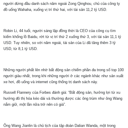
người đứng đầu danh sách năm ngoái Zong Qinghou, chủ của công ty
đồ uống Wahaha, xuống vị trí thứ hai, với tài sản 11,2 tỷ USD.
Robin Li, 44 tuổi, người sáng lập đồng thời là CEO của công cụ tìm
kiếm khổng lồ Baidu, rớt từ vị trí thứ 2 xuống thứ 3, với tài sản 11,1 tỷ
USD. Tuy nhiên, so với năm ngoái, tài sản của Li đã tăng thêm 3 tỷ
USD, từ 8,1 tỷ USD.
Những người phất lên nhờ bất động sản chiếm phần đa trong số top 100
người giàu nhất, trong khi những người ở các ngành khác như sản xuất
xe hơi, đồ uống và internet cũng thống trị danh sách này.
Russell Flannery của Forbes đánh giá: “Bất động sản, hưởng lợi từ xu
hướng đô thị hóa kéo dài và thường được các ông trùm như ông Wang
nắm giữ, một lần nữa trở nên có giá”.
Ông Wang Jianlin là chủ tịch của tập đoàn Dalian Wanda, một trong