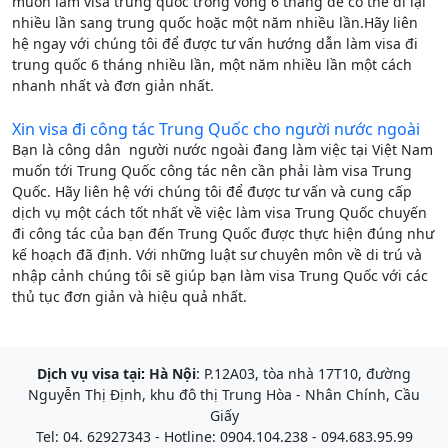
muốn làm visa trung quốc trong vòng 6 tháng để có thể đi lại
nhiều lần sang trung quốc hoặc một năm nhiều lần.Hãy liên
hệ ngay với chúng tôi để được tư vấn hướng dẫn làm visa đi
trung quốc 6 tháng nhiều lần, một năm nhiều lần một cách
nhanh nhất và đơn giản nhất.
Xin visa đi công tác Trung Quốc cho người nước ngoài
Bạn là công dân người nước ngoài đang làm việc tại Việt Nam
muốn tới Trung Quốc công tác nên cần phải làm visa Trung
Quốc. Hãy liên hệ với chúng tôi để được tư vấn và cung cấp
dịch vụ một cách tốt nhất về việc làm visa Trung Quốc chuyến
đi công tác của bạn đến Trung Quốc được thực hiện đúng như
kế hoạch đã định. Với những luật sư chuyên môn về di trú và
nhập cảnh chúng tôi sẽ giúp bạn làm visa Trung Quốc với các
thủ tục đơn giản và hiệu quả nhất.
Dịch vụ visa tại
:
Hà Nội
: P.12A03, tòa nhà 17T10, đường
Nguyễn Thị Định, khu đô thị Trung Hòa - Nhân Chính, Cầu
Giấy
Tel: 04. 62927343 - Hotline: 0904.104.238 - 094.683.95.99